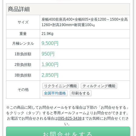
商品詳細
座幅400前座高400×全幅605×全長1200～1500×全高
サイズ
1260×肘高190mm×耐荷重100㎏
重量
21.9Kg
9,500円
月極レンタル
950円
1割負担額
1,900円
2割負担額
2,850円
3割負担額
リクライニング機能
ティルティング機能
その他
全国平均価格
印刷をする
※この商品に関してお問合せメールをする場合は下部の「お問合せをする」
をクリック（タップ）すると専用メールフォームよりお問合せができます。
お電話でお問合せされる場合は
095-825-3438
までお気軽にお問合せくださ
い。
お問合せをする